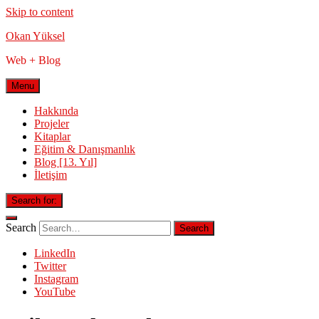
Skip to content
Okan Yüksel
Web + Blog
Menu
Hakkında
Projeler
Kitaplar
Eğitim & Danışmanlık
Blog [13. Yıl]
İletişim
Search for:
Search
LinkedIn
Twitter
Instagram
YouTube