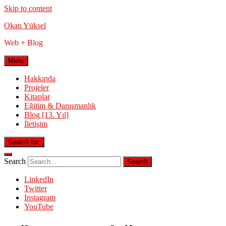
Skip to content
Okan Yüksel
Web + Blog
Menu
Hakkında
Projeler
Kitaplar
Eğitim & Danışmanlık
Blog [13. Yıl]
İletişim
Search for:
Search
LinkedIn
Twitter
Instagram
YouTube