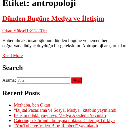
Etiket:
antropoloji
Dünden Bugüne Medya ve İletişim
Okan Yüksel
13/11/2010
Haber almak, insanoğlunun dünden bugüne ve hemen her
coğrafyada ihtiyaç duyduğu bir gereksinim. Antropoloji araştırmaları
Read More
Search
Arama:
Recent Posts
Merhaba, ben Okan!
“Dijital Pazarlama ve Sosyal Medya” kitabım yayınlandı
İletişim odaklı yayınevi: Medya Akademi Yayınları
Catering sektörünün buluşma noktası: Catering Türkiye
“YouTube ve Video Blog Rehberi” yayınlandı