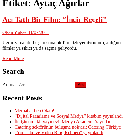
Etiket:
Aytaç Ağırlar
Acı Tatlı Bir Film: “İncir Reçeli”
Okan Yüksel
31/07/2011
Uzun zamandır baştan sona bir filmi izleyemiyordum, aldığım
filmler ya sıkıcı ya da saçma geliyordu.
Read More
Search
Arama:
Recent Posts
Merhaba, ben Okan!
“Dijital Pazarlama ve Sosyal Medya” kitabım yayınlandı
İletişim odaklı yayınevi: Medya Akademi Yayınları
Catering sektörünün buluşma noktası: Catering Türkiye
“YouTube ve Video Blog Rehberi” yayınlandı