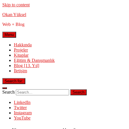
Skip to content
Okan Yüksel
Web + Blog
Menu
Hakkında
Projeler
Kitaplar
Eğitim & Danışmanlık
Blog [13. Yıl]
İletişim
Search for:
Search
LinkedIn
Twitter
Instagram
YouTube