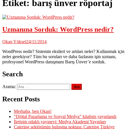
Etiket:
barış ünver röportaj
Uzmanına Sorduk: WordPress nedir?
Okan Yüksel
24/11/2014
WordPress nedir? Sistemin eksileri ve artıları neler? Kullanmak için
neler gerekiyor? Tüm bu soruları ve daha fazlasını işin uzmanı,
profesyonel WordPress danışmanı Barış Ünver’e sorduk.
Search
Arama:
Recent Posts
Merhaba, ben Okan!
“Dijital Pazarlama ve Sosyal Medya” kitabım yayınlandı
İletişim odaklı yayınevi: Medya Akademi Yayınları
Catering sektörünün buluşma noktası: Catering Türkiye