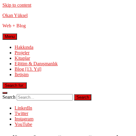
Skip to content
Okan Yüksel
Web + Blog
Menu
Hakkında
Projeler
Kitaplar
Eğitim & Danışmanlık
Blog [13. Yıl]
İletişim
Search for:
Search
LinkedIn
Twitter
Instagram
YouTube