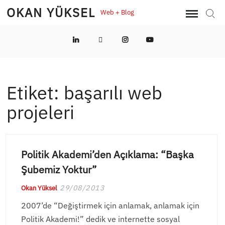
Skip
OKAN YÜKSEL
Web + Blog
Sear
to
content
LinkedIn
Twitter
Instagram
YouTube
Etiket:
başarılı web
projeleri
Politik Akademi’den Açıklama: “Başka
Şubemiz Yoktur”
29/08/2013
Okan Yüksel
2007’de “Değiştirmek için anlamak, anlamak için
Politik Akademi!” dedik ve internette sosyal