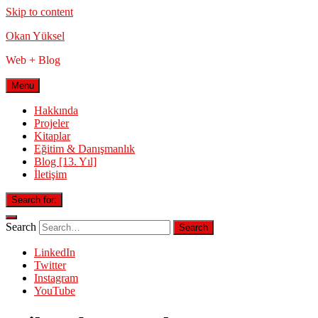
Skip to content
Okan Yüksel
Web + Blog
Menu
Hakkında
Projeler
Kitaplar
Eğitim & Danışmanlık
Blog [13. Yıl]
İletişim
Search for:
Search
LinkedIn
Twitter
Instagram
YouTube