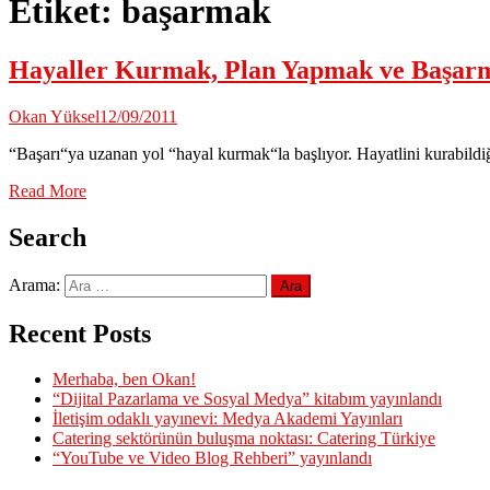
Etiket:
başarmak
Hayaller Kurmak, Plan Yapmak ve Başa
Okan Yüksel
12/09/2011
“Başarı“ya uzanan yol “hayal kurmak“la başlıyor. Hayatlini kurabildi
Read More
Search
Arama:
Recent Posts
Merhaba, ben Okan!
“Dijital Pazarlama ve Sosyal Medya” kitabım yayınlandı
İletişim odaklı yayınevi: Medya Akademi Yayınları
Catering sektörünün buluşma noktası: Catering Türkiye
“YouTube ve Video Blog Rehberi” yayınlandı