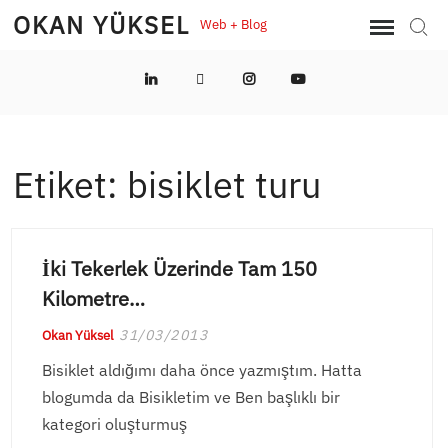
Skip
OKAN YÜKSEL
Web + Blog
Sear
to
content
LinkedIn
Twitter
Instagram
YouTube
Etiket:
bisiklet turu
İki Tekerlek Üzerinde Tam 150
Kilometre…
31/03/2013
Okan Yüksel
Bisiklet aldığımı daha önce yazmıştım. Hatta
blogumda da Bisikletim ve Ben başlıklı bir
kategori oluşturmuş