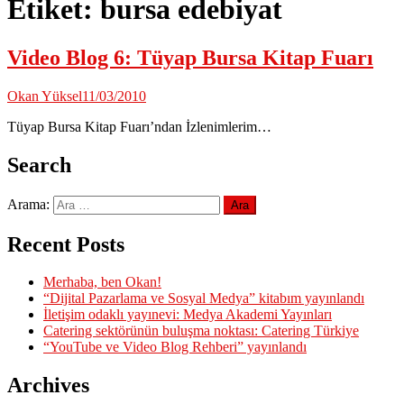
Etiket:
bursa edebiyat
Video Blog 6: Tüyap Bursa Kitap Fuarı
Okan Yüksel
11/03/2010
Tüyap Bursa Kitap Fuarı’ndan İzlenimlerim…
Search
Arama:
Recent Posts
Merhaba, ben Okan!
“Dijital Pazarlama ve Sosyal Medya” kitabım yayınlandı
İletişim odaklı yayınevi: Medya Akademi Yayınları
Catering sektörünün buluşma noktası: Catering Türkiye
“YouTube ve Video Blog Rehberi” yayınlandı
Archives