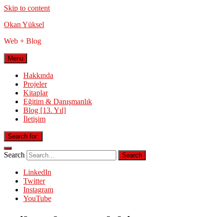
Skip to content
Okan Yüksel
Web + Blog
Menu
Hakkında
Projeler
Kitaplar
Eğitim & Danışmanlık
Blog [13. Yıl]
İletişim
Search for:
Search
LinkedIn
Twitter
Instagram
YouTube