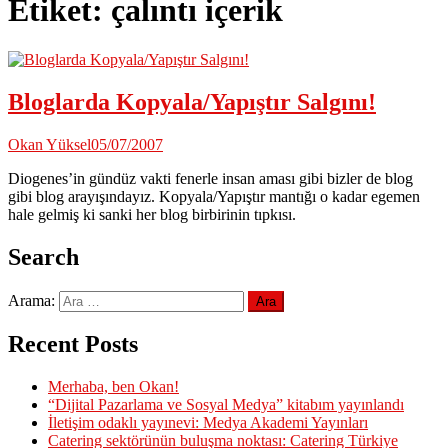
Etiket:
çalıntı içerik
Bloglarda Kopyala/Yapıştır Salgını!
Okan Yüksel
05/07/2007
Diogenes’in gündüz vakti fenerle insan aması gibi bizler de blog
gibi blog arayışındayız. Kopyala/Yapıştır mantığı o kadar egemen
hale gelmiş ki sanki her blog birbirinin tıpkısı.
Search
Arama:
Recent Posts
Merhaba, ben Okan!
“Dijital Pazarlama ve Sosyal Medya” kitabım yayınlandı
İletişim odaklı yayınevi: Medya Akademi Yayınları
Catering sektörünün buluşma noktası: Catering Türkiye