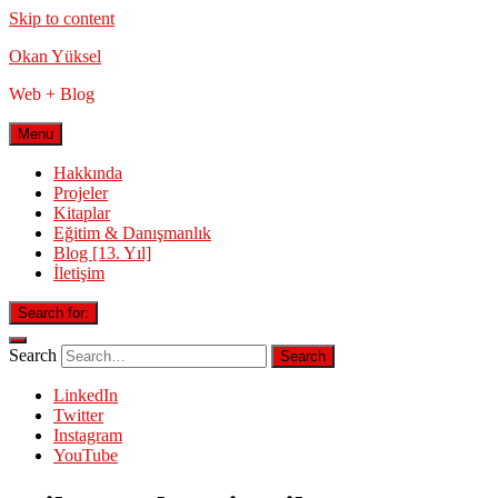
Skip to content
Okan Yüksel
Web + Blog
Menu
Hakkında
Projeler
Kitaplar
Eğitim & Danışmanlık
Blog [13. Yıl]
İletişim
Search for:
Search
LinkedIn
Twitter
Instagram
YouTube