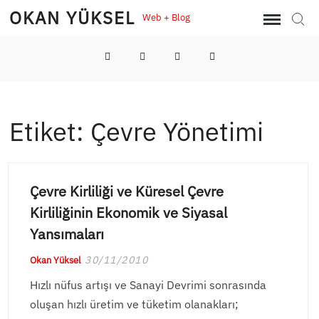
Skip
OKAN YÜKSEL
Web + Blog
Sear
to
content
LinkedIn
Twitter
Instagram
YouTube
Etiket:
Çevre Yönetimi
Çevre Kirliliği ve Küresel Çevre
Kirliliğinin Ekonomik ve Siyasal
Yansımaları
30/11/2010
Okan Yüksel
Hızlı nüfus artışı ve Sanayi Devrimi sonrasında
oluşan hızlı üretim ve tüketim olanakları;