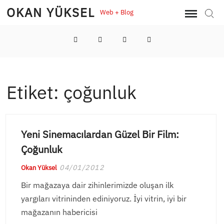
Skip
OKAN YÜKSEL
Web + Blog
Sear
to
content
LinkedIn
Twitter
Instagram
YouTube
Etiket:
çoğunluk
Yeni Sinemacılardan Güzel Bir Film:
Çoğunluk
04/01/2012
Okan Yüksel
Bir mağazaya dair zihinlerimizde oluşan ilk
yargıları vitrininden ediniyoruz. İyi vitrin, iyi bir
mağazanın habericisi