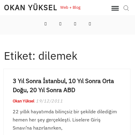
Skip
OKAN YÜKSEL
Web + Blog
Sear
to
content
LinkedIn
Twitter
Instagram
YouTube
Etiket:
dilemek
3 Yıl Sonra İstanbul, 10 Yıl Sonra Orta
Doğu, 20 Yıl Sonra ABD
19/12/2011
Okan Yüksel
22 yıllık hayatımda bilinçsiz bir şekilde dilediğim
hemen her şey gerçekleşti. Liselere Giriş
Sınavı’na hazırlanırken,