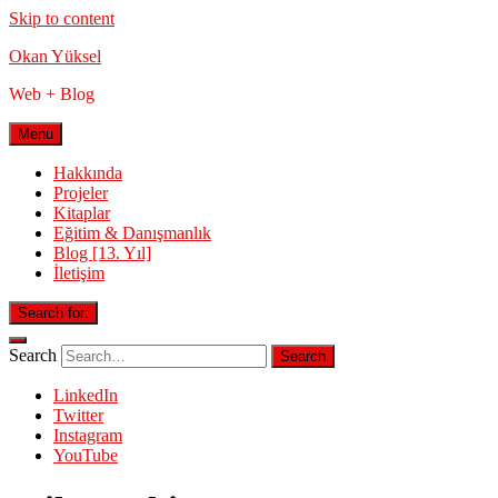
Skip to content
Okan Yüksel
Web + Blog
Menu
Hakkında
Projeler
Kitaplar
Eğitim & Danışmanlık
Blog [13. Yıl]
İletişim
Search for:
Search
LinkedIn
Twitter
Instagram
YouTube