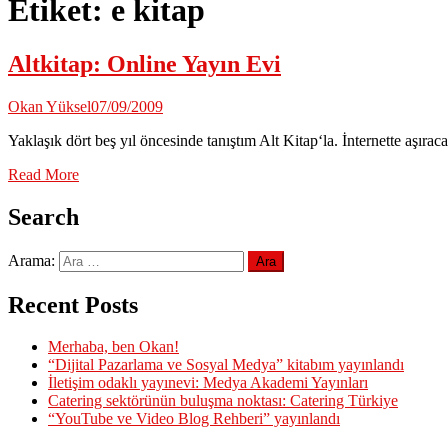
Etiket:
e kitap
Altkitap: Online Yayın Evi
Okan Yüksel
07/09/2009
Yaklaşık dört beş yıl öncesinde tanıştım Alt Kitap‘la. İnternette aşırac
Read More
Search
Arama:
Recent Posts
Merhaba, ben Okan!
“Dijital Pazarlama ve Sosyal Medya” kitabım yayınlandı
İletişim odaklı yayınevi: Medya Akademi Yayınları
Catering sektörünün buluşma noktası: Catering Türkiye
“YouTube ve Video Blog Rehberi” yayınlandı