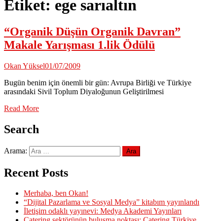
Etiket:
ege sarıaltın
“Organik Düşün Organik Davran”
Makale Yarışması 1.lik Ödülü
Okan Yüksel
01/07/2009
Bugün benim için önemli bir gün: Avrupa Birliği ve Türkiye
arasındaki Sivil Toplum Diyaloğunun Geliştirilmesi
Read More
Search
Arama:
Recent Posts
Merhaba, ben Okan!
“Dijital Pazarlama ve Sosyal Medya” kitabım yayınlandı
İletişim odaklı yayınevi: Medya Akademi Yayınları
Catering sektörünün buluşma noktası: Catering Türkiye