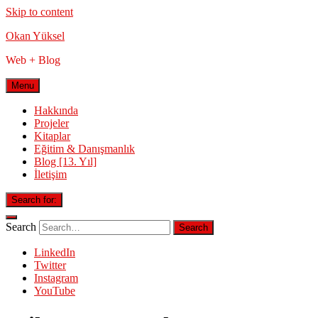
Skip to content
Okan Yüksel
Web + Blog
Menu
Hakkında
Projeler
Kitaplar
Eğitim & Danışmanlık
Blog [13. Yıl]
İletişim
Search for:
Search
LinkedIn
Twitter
Instagram
YouTube