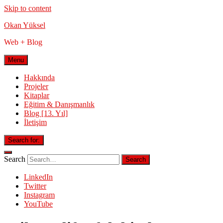
Skip to content
Okan Yüksel
Web + Blog
Menu
Hakkında
Projeler
Kitaplar
Eğitim & Danışmanlık
Blog [13. Yıl]
İletişim
Search for:
Search
LinkedIn
Twitter
Instagram
YouTube