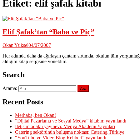
Etiket:
elif şafak kitabı
Elif Şafak’tan “Baba ve Piç”
Okan Yüksel
04/07/2007
Her adımda daha da ağırlaşan çantam sırtımda, okulun tüm yorgunluğ
aldığım kitap sergisine yöneldim.
Search
Arama:
Recent Posts
Merhaba, ben Okan!
“Dijital Pazarlama ve Sosyal Medya” kitabım yayınlandı
İletişim odaklı yayınevi: Medya Akademi Yayınları
Catering sektörünün buluşma noktası: Catering Türkiye
“YouTube ve Video Blog Rehberi” yayınlandı