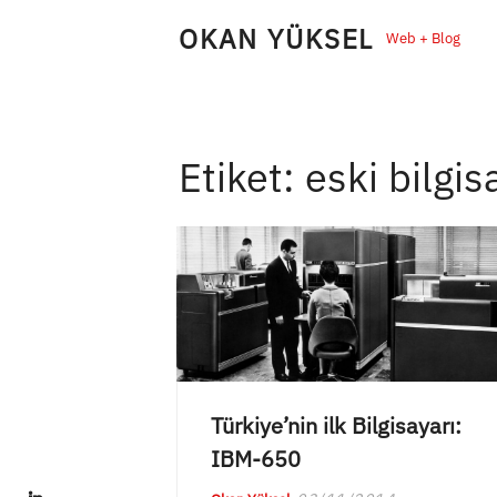
Skip
OKAN YÜKSEL
Web + Blog
to
content
Etiket:
eski bilgis
Türkiye’nin ilk Bilgisayarı:
IBM-650
LinkedIn