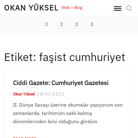
Skip
OKAN YÜKSEL
Web + Blog
Sear
to
content
LinkedIn
Twitter
Instagram
YouTube
Etiket:
faşist cumhuriyet
Ciddi Gazete: Cumhuriyet Gazetesi
18/02/2011
Okan Yüksel
II. Dünya Savaşı üzerine okumalar yapıyorum son
zamanlarda, tarihimizin saklı kalmış
dönemlerinden birsi olduğunu gördüm