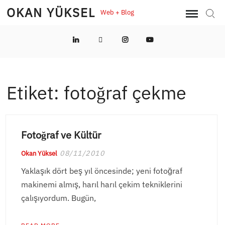
Skip
OKAN YÜKSEL
Web + Blog
Sear
to
content
LinkedIn
Twitter
Instagram
YouTube
Etiket:
fotoğraf çekme
Fotoğraf ve Kültür
08/11/2010
Okan Yüksel
Yaklaşık dört beş yıl öncesinde; yeni fotoğraf
makinemi almış, harıl harıl çekim tekniklerini
çalışıyordum. Bugün,