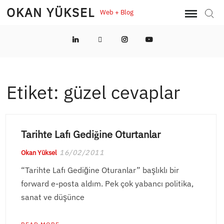
Skip
OKAN YÜKSEL
Web + Blog
Sear
to
content
LinkedIn
Twitter
Instagram
YouTube
Etiket:
güzel cevaplar
Tarihte Lafı Gediğine Oturtanlar
16/02/2011
Okan Yüksel
“Tarihte Lafı Gediğine Oturanlar” başlıklı bir
forward e-posta aldım. Pek çok yabancı politika,
sanat ve düşünce