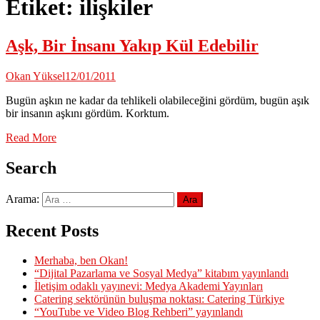
Etiket:
ilişkiler
Aşk, Bir İnsanı Yakıp Kül Edebilir
Okan Yüksel
12/01/2011
Bugün aşkın ne kadar da tehlikeli olabileceğini gördüm, bugün aşık
bir insanın aşkını gördüm. Korktum.
Read More
Search
Arama:
Recent Posts
Merhaba, ben Okan!
“Dijital Pazarlama ve Sosyal Medya” kitabım yayınlandı
İletişim odaklı yayınevi: Medya Akademi Yayınları
Catering sektörünün buluşma noktası: Catering Türkiye
“YouTube ve Video Blog Rehberi” yayınlandı