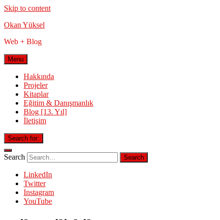
Skip to content
Okan Yüksel
Web + Blog
Menu
Hakkında
Projeler
Kitaplar
Eğitim & Danışmanlık
Blog [13. Yıl]
İletişim
Search for:
Search
LinkedIn
Twitter
Instagram
YouTube