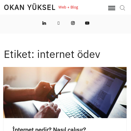
Skip
OKAN YÜKSEL
Web + Blog
Sear
to
content
LinkedIn
Twitter
Instagram
YouTube
Etiket:
internet ödev
İnternet nedir? Nasıl çalışır?