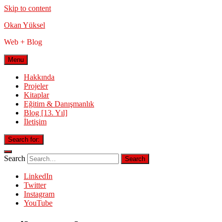
Skip to content
Okan Yüksel
Web + Blog
Menu
Hakkında
Projeler
Kitaplar
Eğitim & Danışmanlık
Blog [13. Yıl]
İletişim
Search for:
Search
LinkedIn
Twitter
Instagram
YouTube