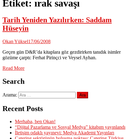
Etiket:
ırak savaşı
Tarih Yeniden Yazılırken: Saddam
Hüseyin
Okan Yüksel
17/06/2008
Geçen gün D&R’da kitaplara göz gezdirirken tanıdık isimler
gözüme çarptı: Ferhat Pirinçci ve Veysel Ayhan.
Read More
Search
Arama:
Recent Posts
Merhaba, ben Okan!
“Dijital Pazarlama ve Sosyal Medya” kitabım yayınlandı
İletişim odaklı yayınevi: Medya Akademi Yayınları
Catering sektörünün buluşma noktası: Catering Türkiye