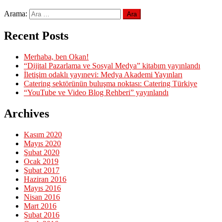
Arama:
Recent Posts
Merhaba, ben Okan!
“Dijital Pazarlama ve Sosyal Medya” kitabım yayınlandı
İletişim odaklı yayınevi: Medya Akademi Yayınları
Catering sektörünün buluşma noktası: Catering Türkiye
“YouTube ve Video Blog Rehberi” yayınlandı
Archives
Kasım 2020
Mayıs 2020
Şubat 2020
Ocak 2019
Şubat 2017
Haziran 2016
Mayıs 2016
Nisan 2016
Mart 2016
Şubat 2016