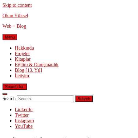
Skip to content
Okan Yüksel
Web + Blog
Menu
Hakkında
Projeler
Kitaplar
Eğitim & Danışmanlık
Blog [13. Yıl]
İletişim
Search for:
Search
LinkedIn
Twitter
Instagram
YouTube