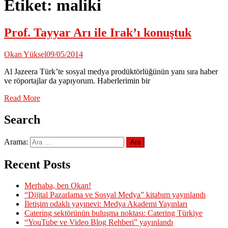
Etiket:
maliki
Prof. Tayyar Arı ile Irak’ı konuştuk
Okan Yüksel
09/05/2014
Al Jazeera Türk’te sosyal medya prodüktörlüğünün yanı sıra haber
ve röportajlar da yapıyorum. Haberlerimin bir
Read More
Search
Arama:
Recent Posts
Merhaba, ben Okan!
“Dijital Pazarlama ve Sosyal Medya” kitabım yayınlandı
İletişim odaklı yayınevi: Medya Akademi Yayınları
Catering sektörünün buluşma noktası: Catering Türkiye
“YouTube ve Video Blog Rehberi” yayınlandı