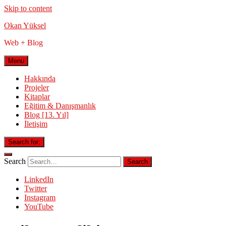
Skip to content
Okan Yüksel
Web + Blog
Menu
Hakkında
Projeler
Kitaplar
Eğitim & Danışmanlık
Blog [13. Yıl]
İletişim
Search for:
Search
LinkedIn
Twitter
Instagram
YouTube