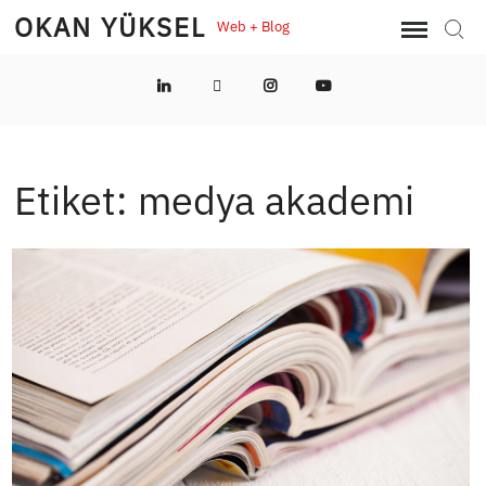
Skip
OKAN YÜKSEL
Web + Blog
Sear
to
content
LinkedIn
Twitter
Instagram
YouTube
Etiket:
medya akademi