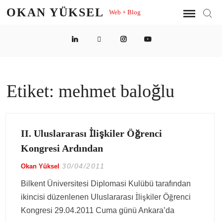
Skip
OKAN YÜKSEL
Web + Blog
Sear
to
content
LinkedIn
Twitter
Instagram
YouTube
Etiket:
mehmet baloğlu
II. Uluslararası İlişkiler Öğrenci
Kongresi Ardından
30/04/2011
Okan Yüksel
Bilkent Üniversitesi Diplomasi Kulübü tarafından
ikincisi düzenlenen Uluslararası İlişkiler Öğrenci
Kongresi 29.04.2011 Cuma günü Ankara’da