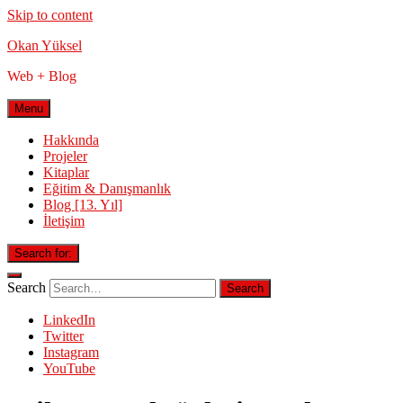
Skip to content
Okan Yüksel
Web + Blog
Menu
Hakkında
Projeler
Kitaplar
Eğitim & Danışmanlık
Blog [13. Yıl]
İletişim
Search for:
Search
LinkedIn
Twitter
Instagram
YouTube