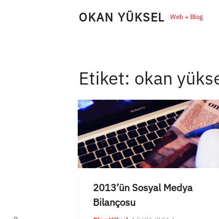
Skip
OKAN YÜKSEL
Web + Blog
to
content
Etiket:
okan yüks
2013’ün Sosyal Medya
Bilançosu
LinkedIn