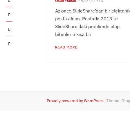
15/01/2014
Okan Yüksel
Az önce SlideShare’dan bir elektoni
Twitter
posta aldım. Postada 2013’te
SlideShare’daki profilimde olup
Instagram
bitenlerin kısa bir
YouTube
READ MORE
Proudly powered by WordPress
|
Theme: Oto