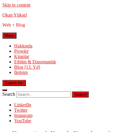
Skip to content
Okan Yüksel
Web + Blog
Menu
Hakkında
Projeler
Kitaplar
Eğitim & Danışmanlık
Blog [13. Yıl]
İletişim
Search for:
Search
LinkedIn
Twitter
Instagram
YouTube