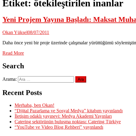
Etiket:
ötekileştirilen inanlar
Yeni Projem Yayına Başladı: Maksat Muha
Okan Yüksel
08/07/2011
Daha önce yeni bir proje üzerinde çalışmalar yürüttüğümü söylemişti
Read More
Search
Arama:
Recent Posts
Merhaba, ben Okan!
“Dijital Pazarlama ve Sosyal Medya” kitabım yayınlandı
İletişim odaklı yayınevi: Medya Akademi Yayınları
Catering sektörünün buluşma noktası: Catering Türkiye
“YouTube ve Video Blog Rehberi” yayınlandı