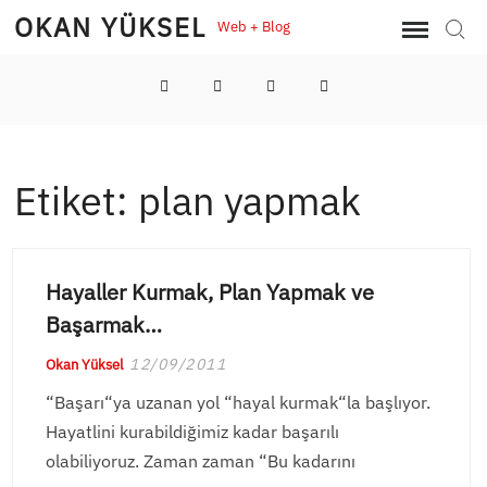
Skip
OKAN YÜKSEL
Web + Blog
Sear
to
content
LinkedIn
Twitter
Instagram
YouTube
Etiket:
plan yapmak
Hayaller Kurmak, Plan Yapmak ve
Başarmak…
12/09/2011
Okan Yüksel
“Başarı“ya uzanan yol “hayal kurmak“la başlıyor.
Hayatlini kurabildiğimiz kadar başarılı
olabiliyoruz. Zaman zaman “Bu kadarını