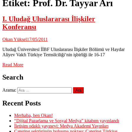
Etiket:
Prof. Dr. Tayyar Arı
I. Uludağ Uluslararası İlişkiler
Konferansı
Okan Yüksel
17/05/2011
Uludağ Üniversitesi İİBF Uluslararası İlişkiler Bölümü ve Haydar
Aliyev Vakfı Türkiye Temsilciliği‘nin işbirliği ile 16-17
Read More
Search
Arama:
Recent Posts
Merhaba, ben Okan!
“Dijital Pazarlama ve Sosyal Medya” kitabım yayınlandı
İletişim odaklı yayınevi: Medya Akademi Yayınları
Catering sektörünün buluşma noktası: Catering Türkiye