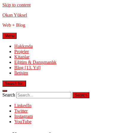
Skip to content
Okan Yüksel
Web + Blog
Menu
Hakkında
Projeler
Kitaplar
Eğitim & Danışmanlık
Blog [13. Yıl]
İletişim
Search for:
Search
LinkedIn
Twitter
Instagram
YouTube