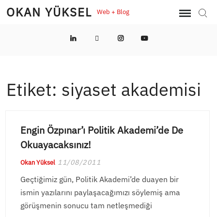
Skip
OKAN YÜKSEL
Web + Blog
Sear
to
content
LinkedIn
Twitter
Instagram
YouTube
Etiket:
siyaset akademisi
Engin Özpınar’ı Politik Akademi’de De
Okuayacaksınız!
11/08/2011
Okan Yüksel
Geçtiğimiz gün, Politik Akademi’de duayen bir
ismin yazılarını paylaşacağımızı söylemiş ama
görüşmenin sonucu tam netleşmediği