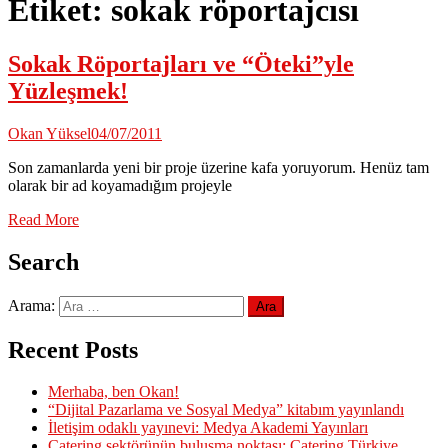
Etiket:
sokak röportajcısı
Sokak Röportajları ve “Öteki”yle
Yüzleşmek!
Okan Yüksel
04/07/2011
Son zamanlarda yeni bir proje üzerine kafa yoruyorum. Henüz tam
olarak bir ad koyamadığım projeyle
Read More
Search
Arama:
Recent Posts
Merhaba, ben Okan!
“Dijital Pazarlama ve Sosyal Medya” kitabım yayınlandı
İletişim odaklı yayınevi: Medya Akademi Yayınları
Catering sektörünün buluşma noktası: Catering Türkiye