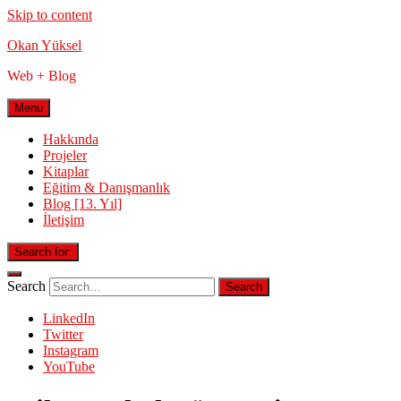
Skip to content
Okan Yüksel
Web + Blog
Menu
Hakkında
Projeler
Kitaplar
Eğitim & Danışmanlık
Blog [13. Yıl]
İletişim
Search for:
Search
LinkedIn
Twitter
Instagram
YouTube