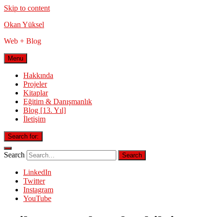
Skip to content
Okan Yüksel
Web + Blog
Menu
Hakkında
Projeler
Kitaplar
Eğitim & Danışmanlık
Blog [13. Yıl]
İletişim
Search for:
Search
LinkedIn
Twitter
Instagram
YouTube