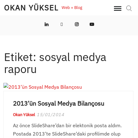
Skip
OKAN YÜKSEL
Web + Blog
Sear
to
content
LinkedIn
Twitter
Instagram
YouTube
Etiket:
sosyal medya
raporu
2013’ün Sosyal Medya Bilançosu
15/01/2014
Okan Yüksel
Az önce SlideShare’dan bir elektonik posta aldım.
Postada 2013’te SlideShare’daki profilimde olup