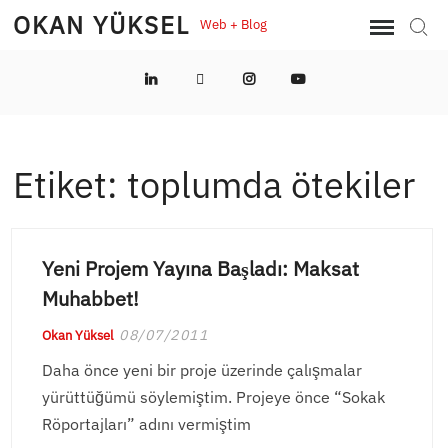
Skip
OKAN YÜKSEL
Web + Blog
Sear
to
content
LinkedIn
Twitter
Instagram
YouTube
Etiket:
toplumda ötekiler
Yeni Projem Yayına Başladı: Maksat
Muhabbet!
08/07/2011
Okan Yüksel
Daha önce yeni bir proje üzerinde çalışmalar
yürüttüğümü söylemiştim. Projeye önce “Sokak
Röportajları” adını vermiştim