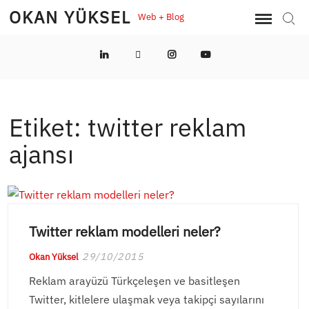
Skip
OKAN YÜKSEL
Web + Blog
Sear
to
content
LinkedIn
Twitter
Instagram
YouTube
Etiket:
twitter reklam
ajansı
Twitter reklam modelleri neler?
29/10/2015
Okan Yüksel
Reklam arayüzü Türkçeleşen ve basitleşen
Twitter, kitlelere ulaşmak veya takipçi sayılarını