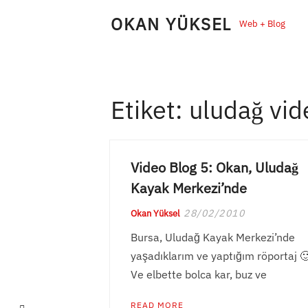
Skip
OKAN YÜKSEL
Web + Blog
to
content
Etiket:
uludağ vid
Video Blog 5: Okan, Uludağ
Kayak Merkezi’nde
28/02/2010
Okan Yüksel
Bursa, Uludağ Kayak Merkezi’nde
yaşadıklarım ve yaptığım röportaj 
Ve elbette bolca kar, buz ve
READ MORE
LinkedIn