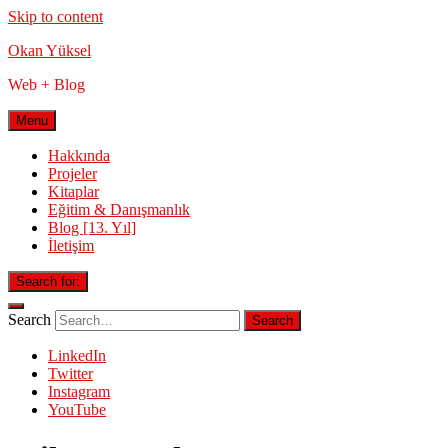
Skip to content
Okan Yüksel
Web + Blog
Menu
Hakkında
Projeler
Kitaplar
Eğitim & Danışmanlık
Blog [13. Yıl]
İletişim
Search for:
Search
LinkedIn
Twitter
Instagram
YouTube