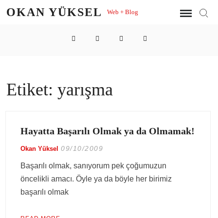
Skip
OKAN YÜKSEL
Web + Blog
Sear
to
content
LinkedIn
Twitter
Instagram
YouTube
Etiket:
yarışma
Hayatta Başarılı Olmak ya da Olmamak!
09/10/2009
Okan Yüksel
Başarılı olmak, sanıyorum pek çoğumuzun
öncelikli amacı. Öyle ya da böyle her birimiz
başarılı olmak