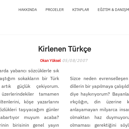
HAKKINDA
PROJELER
KITAPLAR
EĞITIM & DANIŞ
Kirlenen Türkçe
05/08/2007
Okan Yüksel
rda yabancı sözcüklerle sık
aştığım sokakların bir Türk
Sizce neden evrenselleşen b
artık güçlük çekiyorum.
dillerin bir yapılmaya çalışı
 üzerlerindekiler tamamen
diye haykırıyorum? Bayanla
enlerini, köşe yazarlarını
ırkçılığın, din üzerine 
özlükleri taşıyacağım günler
anlayamayan milyarca insa
ı abartıyor muyum acaba?
olmaktan haz duymuyoru
inin birisinin genel yayın
olmaması gerektiğini söy