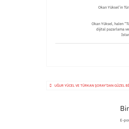
Okan Yüksel’in Tür
Okan Yüksel, halen “
dijital pazarlama v
İsta
Yazı
UĞUR YÜCEL VE TÜRKAN ŞORAY’DAN GÜZEL BI
gezinmesi
Bir
E-pos