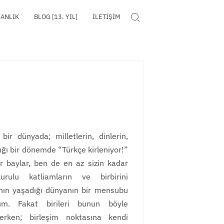
MANLIK
BLOG [13. YIL]
İLETIŞIM
Search for:
ir dünyada; milletlerin, dinlerin,
ldığı bir dönemde “Türkçe kirleniyor!”
r baylar, ben de en az sizin kadar
kurulu katliamların ve birbirini
nın yaşadığı dünyanın bir mensubu
m. Fakat birileri bunun böyle
lerken; birleşim noktasına kendi