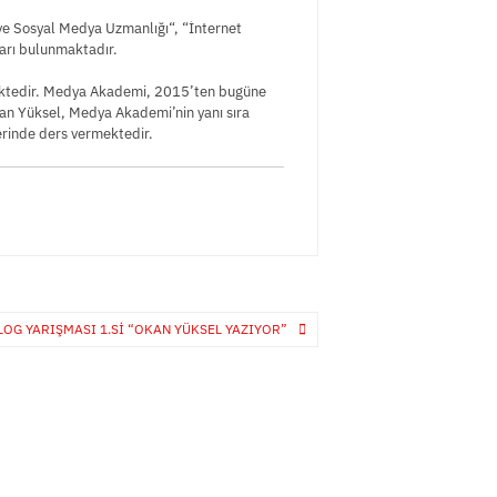
 ve Sosyal Medya Uzmanlığı“, “İnternet
ları bulunmaktadır.
ektedir. Medya Akademi, 2015’ten bugüne
kan Yüksel, Medya Akademi’nin yanı sıra
erinde ders vermektedir.
OG YARIŞMASI 1.SI “OKAN YÜKSEL YAZIYOR”