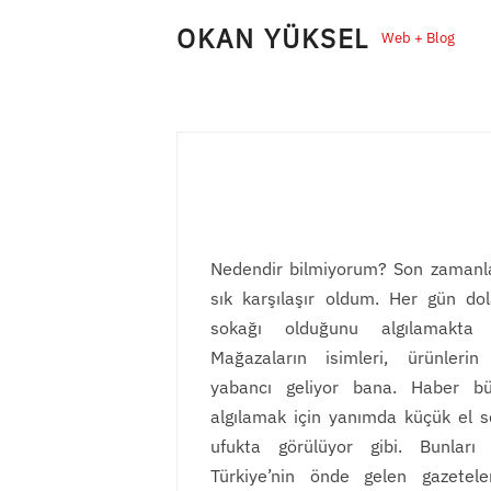
Skip
OKAN YÜKSEL
Web + Blog
to
content
Nedendir bilmiyorum? Son zamanla
sık karşılaşır oldum. Her gün dol
sokağı olduğunu algılamakta 
Mağazaların isimleri, ürünlerin
yabancı geliyor bana. Haber bült
algılamak için yanımda küçük el s
ufukta görülüyor gibi. Bunlar
Türkiye’nin önde gelen gazeteler