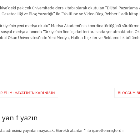
kiye’deki pek çok üniversitede ders kitabı olarak okutulan “Dijital Pazarlama
Gazeteciliği ve Blog Yazarlığı” ile “YouTube ve Video Blog Rehberi” adlı kitap
Türkiye’nin yeni medya okulu” Medya Akademi‘nin koordinatörlüğünü sürdürm
e sosyal medya alanında Türkiye’nin öncü şirketleri arasında yer almaktadır. O
nbul Okan Üniversitesi‘nde Yeni Medya, Halkla İlişkiler ve Reklamcılık bölüml
R FILM: HAYATIMIN KADINISIN
BLOGGUM BL
 yanıt yazın
ta adresiniz yayınlanmayacak.
Gerekli alanlar
*
ile işaretlenmişlerdir