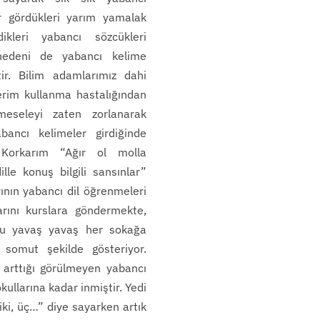
er gördükleri yarım yamalak
ikleri yabancı sözcükleri
nedeni de yabancı kelime
ir. Bilim adamlarımız dahi
terim kullanma hastalığından
 meseleyi zaten zorlanarak
bancı kelimeler girdiğinde
Korkarım “Ağır ol molla
lle konuş bilgili sansınlar”
rının yabancı dil öğrenmeleri
arını kurslara göndermekte,
unu yavaş yavaş her sokağa
 somut şekilde gösteriyor.
 arttığı görülmeyen yabancı
ullarına kadar inmiştir. Yedi
 iki, üç…” diye sayarken artık