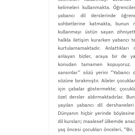
kelimeleri kullanmakta. Öğrencil
yabancı dil derslerinde öğrend
sohbetlerine katmakta, bunun 
kullanmayı üstün sayan zihniyett
halkla iletişim kurarken yabancı 
kurtulamamaktadır. Anlattıkları
anlayan bizler, araya bir de ya
konudan tamamen kopuyoruz. 
sansınlar” sözü yerini “Yabancı di
sözüne bırakmıştır. Aileler çocukla
için çabalar göstermekte; çocukl
özel dersler aldırmaktadırlar. B
yayılan yabancı dil dershaneleri
Dünyanın hiçbir yerinde böylesine
dil kursları; maalesef ülkemde anaok
yaş öncesi çocukları önceleri, “Bir,