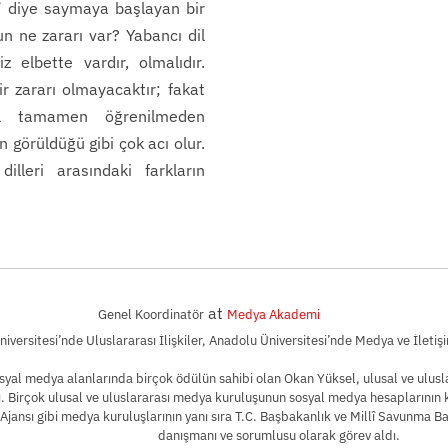
 diye saymaya başlayan bir
 ne zararı var? Yabancı dil
z elbette vardır, olmalıdır.
r zararı olmayacaktır; fakat
l tamamen öğrenilmeden
 görüldüğü gibi çok acı olur.
illeri arasındaki farkların
at
Genel Koordinatör
Medya Akademi
versitesi’nde Uluslararası İlişkiler, Anadolu Üniversitesi’nde Medya ve İletiş
osyal medya alanlarında birçok ödülün sahibi olan Okan Yüksel, ulusal ve ulus
ı. Birçok ulusal ve uluslararası medya kuruluşunun sosyal medya hesaplarının k
Ajansı gibi medya kuruluşlarının yanı sıra T.C. Başbakanlık ve Millî Savunma B
danışmanı ve sorumlusu olarak görev aldı.