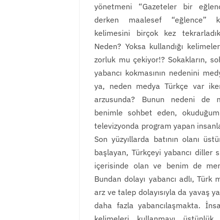
yönetmeni “Gazeteler bir eğlenc
derken maalesef “eğlence” ke
kelimesini birçok kez tekrarladı
Neden? Yoksa kullandığı kelimeler
zorluk mu çekiyor!? Sokakların, so
yabancı kokmasının nedenini medy
ya, neden medya Türkçe var iken
arzusunda? Bunun nedeni de m
benimle sohbet eden, okuduğum 
televizyonda program yapan insanl
Son yüzyıllarda batının olanı üs
başlayan, Türkçeyi yabancı diller 
içerisinde olan ve benim de me
Bundan dolayı yabancı adlı, Türk 
arz ve talep dolayısıyla da yavaş 
daha fazla yabancılaşmakta. İnsa
kelimeleri kullanmayı üstünlü