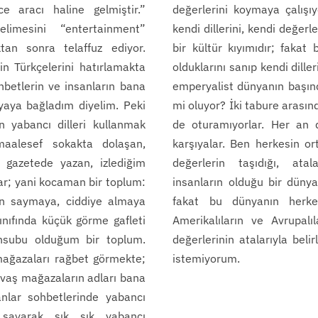
e aracı haline gelmiştir.”
değerlerini koymaya çalışıyo
limesini “entertainment”
kendi dillerini, kendi değerl
ktan sonra telaffuz ediyor.
bir kültür kıyımıdır; fakat
in Türkçelerini hatırlamakta
olduklarını sanıp kendi dille
hbetlerin ve insanların bana
emperyalist dünyanın başınd
aya bağladım diyelim. Peki
mi oluyor? İki tabure arasınd
 yabancı dilleri kullanmak
de oturamıyorlar. Her an 
aalesef sokakta dolaşan,
karşıyalar. Ben herkesin ort
gazetede yazan, izlediğim
değerlerin taşıdığı, ata
ar; yani kocaman bir toplum:
insanların olduğu bir düny
tün saymaya, ciddiye almaya
fakat bu dünyanın herkes
sınıfında küçük görme gafleti
Amerikalıların ve Avrupalıl
nsubu olduğum bir toplum.
değerlerinin atalarıyla belir
mağazaları rağbet görmekte;
istemiyorum.
yavaş mağazaların adları bana
nlar sohbetlerinde yabancı
k sayarak sık sık yabancı