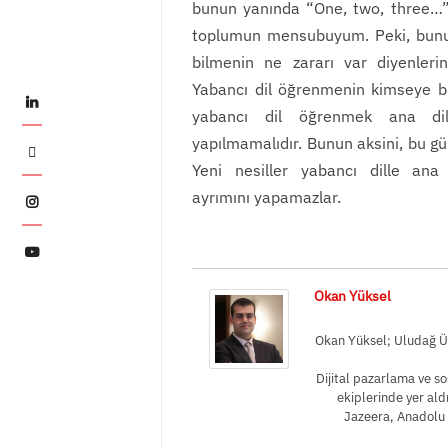
bunun yanında “One, two, three…”
toplumun mensubuyum. Peki, bunun
bilmenin ne zararı var diyenlerini
Yabancı dil öğrenmenin kimseye bi
LinkedIn
yabancı dil öğrenmek ana di
yapılmamalıdır. Bunun aksini, bu gün
Twitter
Yeni nesiller yabancı dille ana d
ayrımını yapamazlar.
Instagram
YouTube
Okan Yüksel
Okan Yüksel; Uludağ Üni
Dijital pazarlama ve s
ekiplerinde yer ald
Jazeera, Anadolu 