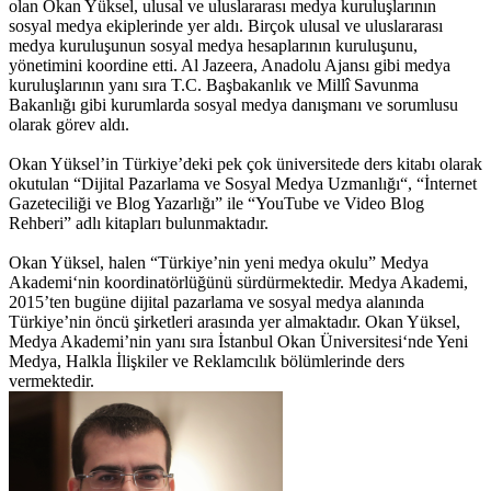
olan Okan Yüksel, ulusal ve uluslararası medya kuruluşlarının
sosyal medya ekiplerinde yer aldı. Birçok ulusal ve uluslararası
medya kuruluşunun sosyal medya hesaplarının kuruluşunu,
yönetimini koordine etti. Al Jazeera, Anadolu Ajansı gibi medya
kuruluşlarının yanı sıra T.C. Başbakanlık ve Millî Savunma
Bakanlığı gibi kurumlarda sosyal medya danışmanı ve sorumlusu
olarak görev aldı.
Okan Yüksel’in Türkiye’deki pek çok üniversitede ders kitabı olarak
okutulan “Dijital Pazarlama ve Sosyal Medya Uzmanlığı“, “İnternet
Gazeteciliği ve Blog Yazarlığı” ile “YouTube ve Video Blog
Rehberi” adlı kitapları bulunmaktadır.
Okan Yüksel, halen “Türkiye’nin yeni medya okulu” Medya
Akademi‘nin koordinatörlüğünü sürdürmektedir. Medya Akademi,
2015’ten bugüne dijital pazarlama ve sosyal medya alanında
Türkiye’nin öncü şirketleri arasında yer almaktadır. Okan Yüksel,
Medya Akademi’nin yanı sıra İstanbul Okan Üniversitesi‘nde Yeni
Medya, Halkla İlişkiler ve Reklamcılık bölümlerinde ders
vermektedir.