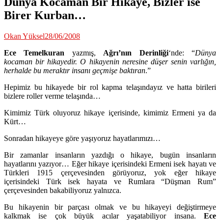
Dünya Kocaman Bir Hikaye, Bizler ise
Birer Kurban…
Okan Yüksel
28/06/2008
Ece Temelkuran
yazmış,
Ağrı’nın Derinliği
‘nde: “
Dünya
kocaman bir hikayedir. O hikayenin neresine düşer senin varlığın,
herhalde bu meraktır insanı geçmişe baktıran
.”
Hepimiz bu hikayede bir rol kapma telaşındayız ve hatta birileri
bizlere roller verme telaşında…
Kimimiz Türk oluyoruz hikaye içerisinde, kimimiz Ermeni ya da
Kürt…
Sonradan hikayeye göre yaşıyoruz hayatlarımızı…
Bir zamanlar insanların yazdığı o hikaye, bugün insanların
hayatlarını yazıyor… Eğer hikaye içerisindeki Ermeni isek hayatı ve
Türkleri 1915 çerçevesinden görüyoruz, yok eğer hikaye
içerisindeki Türk isek hayata ve Rumlara “Düşman Rum”
çerçevesinden bakabiliyoruz yalnızca.
Bu hikayenin bir parçası olmak ve bu hikayeyi değiştirmeye
kalkmak ise çok büyük acılar yaşatabiliyor insana.
Ece