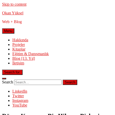
Skip to content
Okan Yüksel
Web + Blog
Menu
Hakkında
Projeler
Kitaplar
Eğitim & Danışmanlık
Blog [13. Yıl]
İletişim
Search for:
Search
LinkedIn
Twitter
Instagram
YouTube