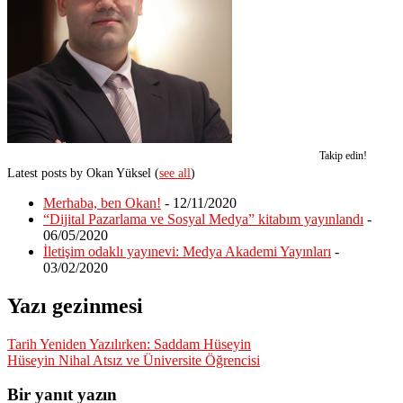
Takip edin!
Latest posts by Okan Yüksel
(
see all
)
Merhaba, ben Okan!
- 12/11/2020
“Dijital Pazarlama ve Sosyal Medya” kitabım yayınlandı
-
06/05/2020
İletişim odaklı yayınevi: Medya Akademi Yayınları
-
03/02/2020
Yazı gezinmesi
Tarih Yeniden Yazılırken: Saddam Hüseyin
Hüseyin Nihal Atsız ve Üniversite Öğrencisi
Bir yanıt yazın