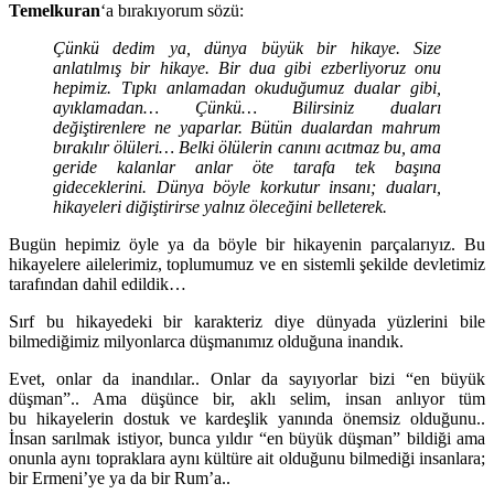
Temelkuran
‘a bırakıyorum sözü:
Çünkü dedim ya, dünya büyük bir hikaye. Size
anlatılmış bir hikaye. Bir dua gibi ezberliyoruz onu
hepimiz. Tıpkı anlamadan okuduğumuz dualar gibi,
ayıklamadan… Çünkü… Bilirsiniz duaları
değiştirenlere ne yaparlar. Bütün dualardan mahrum
bırakılır ölüleri… Belki ölülerin canını acıtmaz bu, ama
geride kalanlar anlar öte tarafa tek başına
gideceklerini. Dünya böyle korkutur insanı; duaları,
hikayeleri diğiştirirse yalnız öleceğini belleterek.
Bugün hepimiz öyle ya da böyle bir hikayenin parçalarıyız. Bu
hikayelere ailelerimiz, toplumumuz ve en sistemli şekilde devletimiz
tarafından dahil edildik…
Sırf bu hikayedeki bir karakteriz diye dünyada yüzlerini bile
bilmediğimiz milyonlarca düşmanımız olduğuna inandık.
Evet, onlar da inandılar.. Onlar da sayıyorlar bizi “en büyük
düşman”.. Ama düşünce bir, aklı selim, insan anlıyor tüm
bu hikayelerin dostuk ve kardeşlik yanında önemsiz olduğunu..
İnsan sarılmak istiyor, bunca yıldır “en büyük düşman” bildiği ama
onunla aynı topraklara aynı kültüre ait olduğunu bilmediği insanlara;
bir Ermeni’ye ya da bir Rum’a..