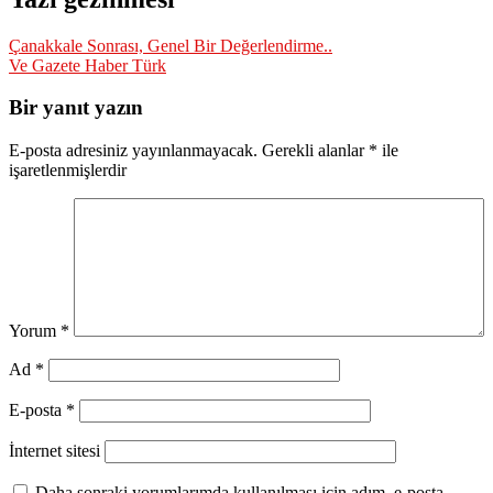
Çanakkale Sonrası, Genel Bir Değerlendirme..
Ve Gazete Haber Türk
Bir yanıt yazın
E-posta adresiniz yayınlanmayacak.
Gerekli alanlar
*
ile
işaretlenmişlerdir
Yorum
*
Ad
*
E-posta
*
İnternet sitesi
Daha sonraki yorumlarımda kullanılması için adım, e-posta