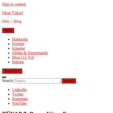
Skip to content
Okan Yüksel
Web + Blog
Menu
Hakkında
Projeler
Kitaplar
Eğitim & Danışmanlık
Blog [13. Yıl]
İletişim
Search for:
Search
LinkedIn
Twitter
Instagram
YouTube