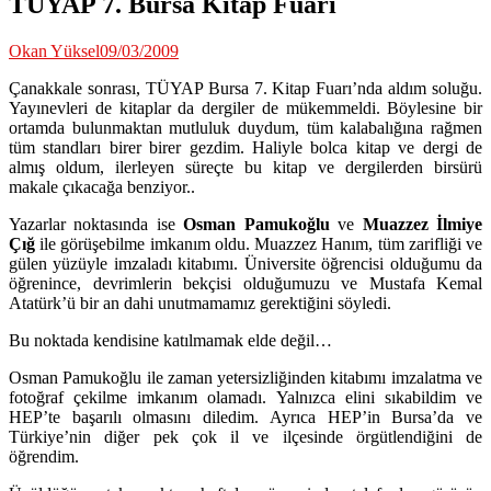
TÜYAP 7. Bursa Kitap Fuarı
Okan Yüksel
09/03/2009
Çanakkale sonrası, TÜYAP Bursa 7. Kitap Fuarı’nda aldım soluğu.
Yayınevleri de kitaplar da dergiler de mükemmeldi. Böylesine bir
ortamda bulunmaktan mutluluk duydum, tüm kalabalığına rağmen
tüm standları birer birer gezdim. Haliyle bolca kitap ve dergi de
almış oldum, ilerleyen süreçte bu kitap ve dergilerden birsürü
makale çıkacağa benziyor..
Yazarlar noktasında ise
Osman Pamukoğlu
ve
Muazzez İlmiye
Çığ
ile görüşebilme imkanım oldu. Muazzez Hanım, tüm zarifliği ve
gülen yüzüyle imzaladı kitabımı. Üniversite öğrencisi olduğumu da
öğrenince, devrimlerin bekçisi olduğumuzu ve Mustafa Kemal
Atatürk’ü bir an dahi unutmamamız gerektiğini söyledi.
Bu noktada kendisine katılmamak elde değil…
Osman Pamukoğlu ile zaman yetersizliğinden kitabımı imzalatma ve
fotoğraf çekilme imkanım olamadı. Yalnızca elini sıkabildim ve
HEP’te başarılı olmasını diledim. Ayrıca HEP’in Bursa’da ve
Türkiye’nin diğer pek çok il ve ilçesinde örgütlendiğini de
öğrendim.