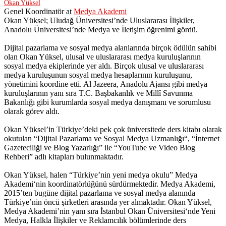
Okan Yüksel
Genel Koordinatör
at
Medya Akademi
Okan Yüksel; Uludağ Üniversitesi’nde Uluslararası İlişkiler,
Anadolu Üniversitesi’nde Medya ve İletişim öğrenimi gördü.
Dijital pazarlama ve sosyal medya alanlarında birçok ödülün sahibi
olan Okan Yüksel, ulusal ve uluslararası medya kuruluşlarının
sosyal medya ekiplerinde yer aldı. Birçok ulusal ve uluslararası
medya kuruluşunun sosyal medya hesaplarının kuruluşunu,
yönetimini koordine etti. Al Jazeera, Anadolu Ajansı gibi medya
kuruluşlarının yanı sıra T.C. Başbakanlık ve Millî Savunma
Bakanlığı gibi kurumlarda sosyal medya danışmanı ve sorumlusu
olarak görev aldı.
Okan Yüksel’in Türkiye’deki pek çok üniversitede ders kitabı olarak
okutulan “Dijital Pazarlama ve Sosyal Medya Uzmanlığı“, “İnternet
Gazeteciliği ve Blog Yazarlığı” ile “YouTube ve Video Blog
Rehberi” adlı kitapları bulunmaktadır.
Okan Yüksel, halen “Türkiye’nin yeni medya okulu” Medya
Akademi‘nin koordinatörlüğünü sürdürmektedir. Medya Akademi,
2015’ten bugüne dijital pazarlama ve sosyal medya alanında
Türkiye’nin öncü şirketleri arasında yer almaktadır. Okan Yüksel,
Medya Akademi’nin yanı sıra İstanbul Okan Üniversitesi‘nde Yeni
Medya, Halkla İlişkiler ve Reklamcılık bölümlerinde ders