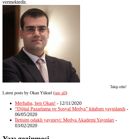
vermektedir.
Takip edin!
Latest posts by Okan Yüksel
(
see all
)
Merhaba, ben Okan!
- 12/11/2020
“Dijital Pazarlama ve Sosyal Medya” kitabım yayınlandı
-
06/05/2020
İletişim odaklı yayınevi: Medya Akademi Yayınları
-
03/02/2020
Yazı gezinmesi