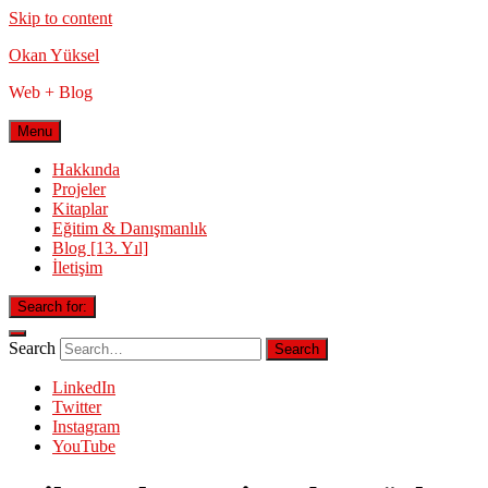
Skip to content
Okan Yüksel
Web + Blog
Menu
Hakkında
Projeler
Kitaplar
Eğitim & Danışmanlık
Blog [13. Yıl]
İletişim
Search for:
Search
LinkedIn
Twitter
Instagram
YouTube