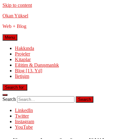
Skip to content
Okan Yüksel
Web + Blog
Menu
Hakkında
Projeler
Kitaplar
Eğitim & Danışmanlık
Blog [13. Yıl]
İletişim
Search for:
Search
LinkedIn
Twitter
Instagram
YouTube