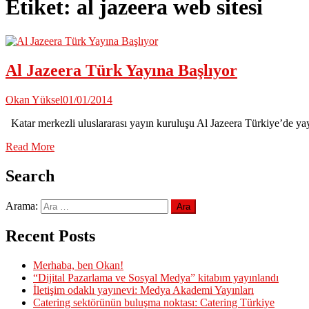
Etiket:
al jazeera web sitesi
Al Jazeera Türk Yayına Başlıyor
Okan Yüksel
01/01/2014
Katar merkezli uluslararası yayın kuruluşu Al Jazeera Türkiye’de yay
Read More
Search
Arama:
Recent Posts
Merhaba, ben Okan!
“Dijital Pazarlama ve Sosyal Medya” kitabım yayınlandı
İletişim odaklı yayınevi: Medya Akademi Yayınları
Catering sektörünün buluşma noktası: Catering Türkiye