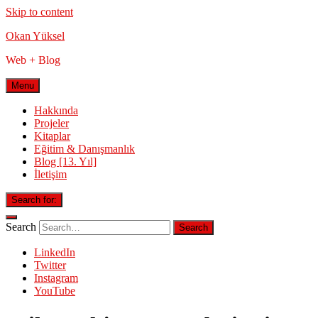
Skip to content
Okan Yüksel
Web + Blog
Menu
Hakkında
Projeler
Kitaplar
Eğitim & Danışmanlık
Blog [13. Yıl]
İletişim
Search for:
Search
LinkedIn
Twitter
Instagram
YouTube