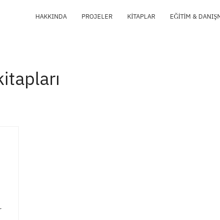
HAKKINDA
PROJELER
KITAPLAR
EĞITIM & DANIŞ
kitapları
r