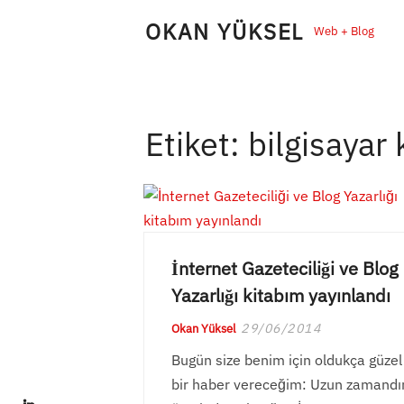
Skip
OKAN YÜKSEL
Web + Blog
to
content
Etiket:
bilgisayar 
İnternet Gazeteciliği ve Blog
Yazarlığı kitabım yayınlandı
29/06/2014
Okan Yüksel
Bugün size benim için oldukça güzel
bir haber vereceğim: Uzun zamandı
LinkedIn