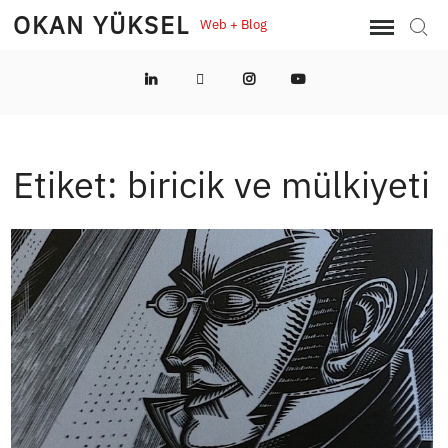
Skip
OKAN YÜKSEL
Web + Blog
Sear
to
content
LinkedIn
Twitter
Instagram
YouTube
Etiket:
biricik ve mülkiyeti