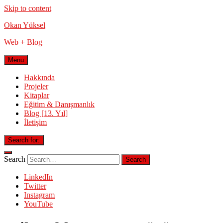
Skip to content
Okan Yüksel
Web + Blog
Menu
Hakkında
Projeler
Kitaplar
Eğitim & Danışmanlık
Blog [13. Yıl]
İletişim
Search for:
Search
LinkedIn
Twitter
Instagram
YouTube