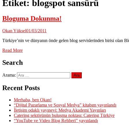
Etiket:
blogspot sansürü
Bloguma Dokunma!
Okan Yüksel
01/03/2011
Türkiye’nin ve dünyanın önde gelen blog servislerinden birisi olan Bl
Read More
Search
Arama:
Recent Posts
Merhaba, ben Okan!
“Dijital Pazarlama ve Sosyal Medya” kitabım yayınlandı
İletişim odaklı yayınevi: Medya Akademi Yayınları
Catering sektörünün buluşma noktası: Catering Türkiye
“YouTube ve Video Blog Rehberi” yayınlandı