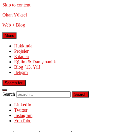
Skip to content
Okan Yüksel
Web + Blog
Menu
Hakkında
Projeler
Kitaplar
Eğitim & Danışmanlık
Blog [13. Yıl]
İletişim
Search for:
Search
LinkedIn
Twitter
Instagram
YouTube